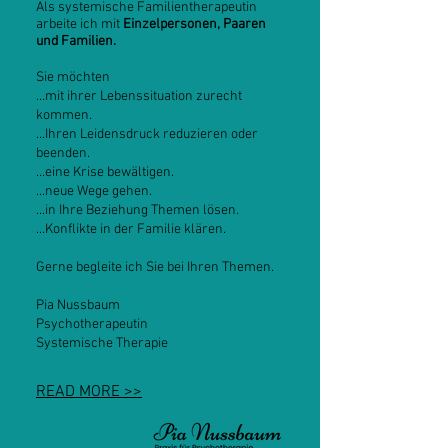
Als systemische Familientherapeutin
arbeite ich mit
Einzelpersonen, Paaren
und Familien.
Sie möchten
...mit ihrer Lebenssituation zurecht
kommen.
...Ihren Leidensdruck reduzieren oder
beenden.
...eine Krise bewältigen.
...neue Wege gehen.
...in Ihre Beziehung Themen lösen.
...Konflikte in der Familie klären.
Gerne begleite ich Sie bei Ihren Themen.
Pia Nussbaum
Psychotherapeutin
Systemische Therapie
READ MORE >>