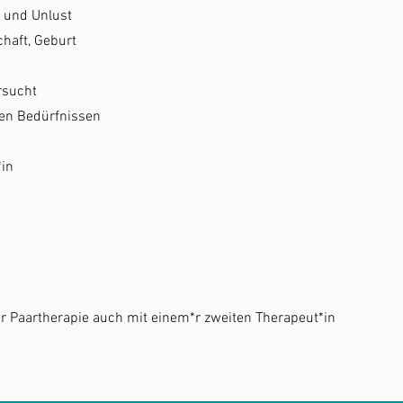
t und Unlust
haft, Geburt
rsucht
en Bedürfnissen
*in
er Paartherapie auch mit einem*r zweiten Therapeut*in